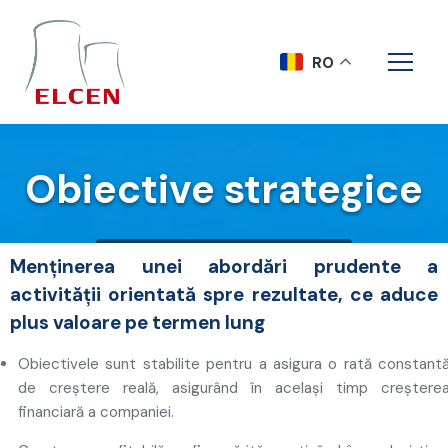
RO
Obiective strategice
Acasa
Obiective strategice
Menținerea unei abordări prudente a
activității orientată spre rezultate, ce aduce
plus valoare pe termen lung
Obiectivele sunt stabilite pentru a asigura o rată constant
de creștere reală, asigurând în același timp creștere
financiară a companiei.