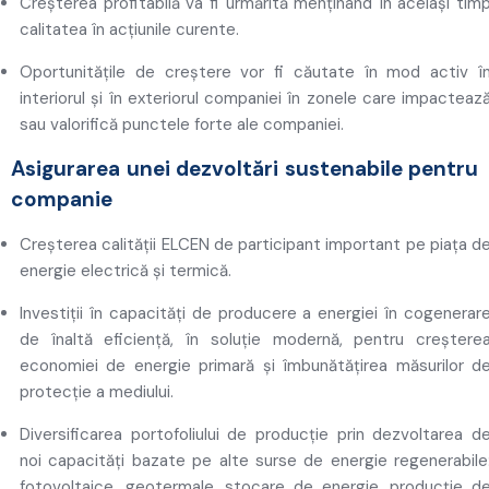
Creșterea profitabilă va fi urmărită menținând în același tim
calitatea în acțiunile curente.
Oportunitățile de creștere vor fi căutate în mod activ î
interiorul și în exteriorul companiei în zonele care impacteaz
sau valorifică punctele forte ale companiei.
Asigurarea unei dezvoltări sustenabile pentru
companie
Creșterea calității ELCEN de participant important pe piaţa d
energie electrică și termică.
Investiții în capacități de producere a energiei în cogenerar
de înaltă eficiență, în soluție modernă, pentru creștere
economiei de energie primară și îmbunătățirea măsurilor d
protecție a mediului.
Diversificarea portofoliului de producţie
prin dezvoltarea d
noi capacități bazate pe alte surse de energie regenerabile
fotovoltaice, geotermale, stocare de energie, producție d