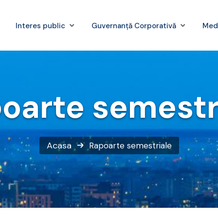
Interes public
Guvernanță Corporativă
Med
oarte semestr
Acasa
Rapoarte semestriale