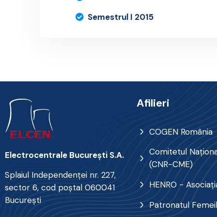
Semestrul I 2015
Afilieri
COGEN România
Comitetul Naţional
Electrocentrale Bucureşti S.A.
(CNR-CME)
Splaiul Independenţei nr. 227,
HENRO - Asociația
sector 6, cod poştal 060041
Bucureşti
Patronatul Femei