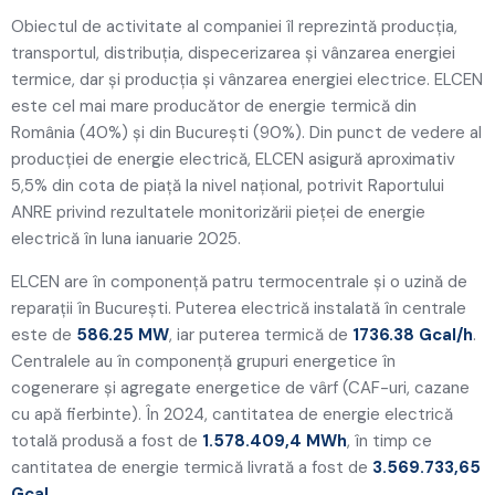
Obiectul de activitate al companiei îl reprezintă producţia,
transportul, distribuţia, dispecerizarea şi vânzarea energiei
termice, dar şi producţia şi vânzarea energiei electrice. ELCEN
este cel mai mare producător de energie termică din
România (40%) şi din Bucureşti (90%). Din punct de vedere al
producţiei de energie electrică, ELCEN asigură aproximativ
5,5% din cota de piaţă la nivel naţional, potrivit Raportului
ANRE privind rezultatele monitorizării pieței de energie
electrică în luna ianuarie 2025.
ELCEN are în componenţă patru termocentrale şi o uzină de
reparaţii în Bucureşti. Puterea electrică instalată în centrale
este de
586.25 MW
, iar puterea termică de
1736.38 Gcal/h
.
Centralele au în componenţă grupuri energetice în
cogenerare şi agregate energetice de vârf (CAF-uri, cazane
cu apă fierbinte). În 2024, cantitatea de energie electrică
totală produsă a fost de
1.578.409,4 MWh
, în timp ce
cantitatea de energie termică livrată a fost de
3.569.733,65
Gcal
.