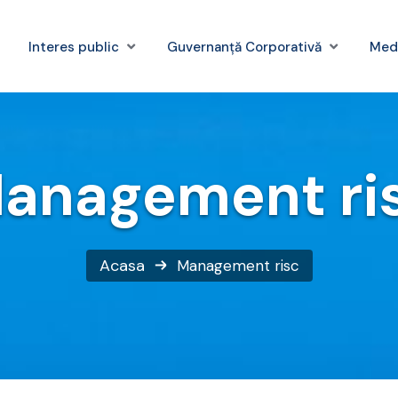
Interes public
Guvernanță Corporativă
Med
anagement ri
Acasa
Management risc