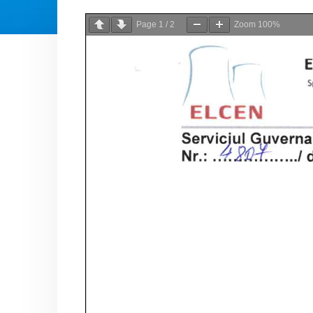
Page
1
/
2
Zoom
100%