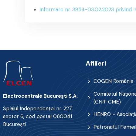
Informare nr. 3854-03.02.2023 privind
Afilieri
COGEN România
Comitetul Naţional
Electrocentrale Bucureşti S.A.
(CNR-CME)
Splaiul Independenţei nr. 227,
HENRO - Asociația
sector 6, cod poştal 060041
Bucureşti
Patronatul Femei