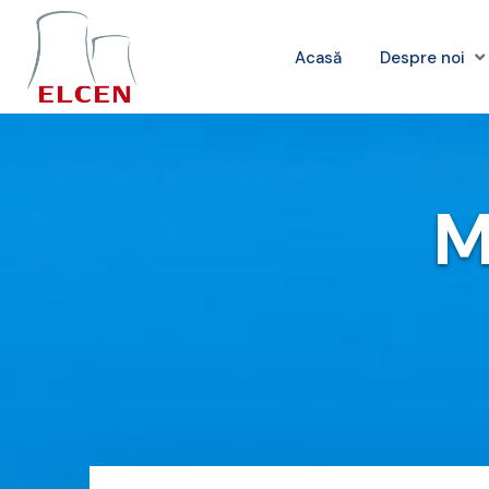
Acasă
Despre noi
M