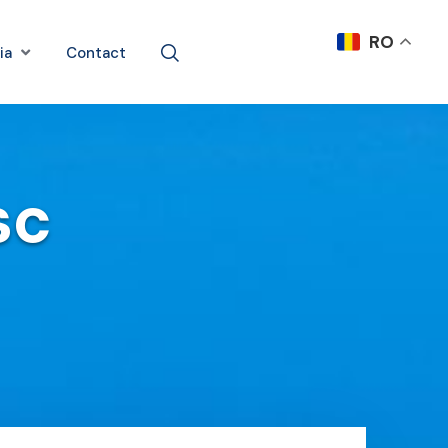
RO
ia
Contact
sc