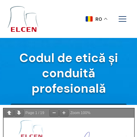
RO
Codul de etică și
conduită
profesională
Acasa
Codul de etică și conduită profesională
Page
1
/
19
Zoom
100%