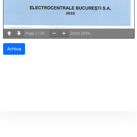
Page
1
/
19
Zoom
100%
Arhiva