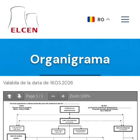
RO
Organigrama
Acasa
Organigrama
Valabila de la data de 16.03.2026
Page
1
/
1
Zoom
100%