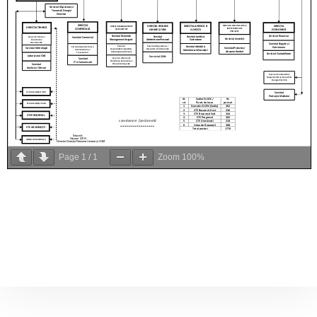
Page
1
/
1
Zoom
100%