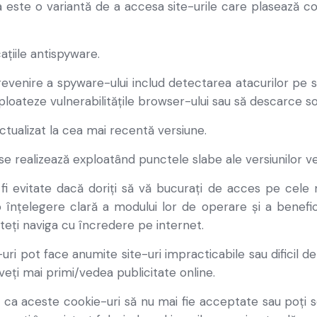
 este o variantă de a accesa site-urile care plasează co
ațiile antispyware.
revenire a spyware-ului includ detectarea atacurilor pe s
loateze vulnerabilitățile browser-ului sau să descarce so
tualizat la cea mai recentă versiune.
se realizează exploatând punctele slabe ale versiunilor v
 fi evitate dacă doriți să vă bucurați de acces pe cele
o înțelegere clară a modului lor de operare și a benefic
teți naviga cu încredere pe internet.
uri pot face anumite site-uri impracticabile sau dificil de 
eți mai primi/vedea publicitate online.
 ca aceste cookie-uri să nu mai fie acceptate sau poți