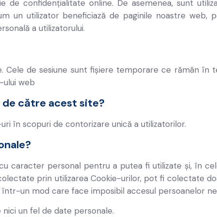
erie de confidențialitate online. De asemenea, sunt utili
 un utilizator beneficiază de paginile noastre web, p
rsonală a utilizatorului.
e. Cele de sesiune sunt fișiere temporare ce rămân în ter
r-ului web
 de către acest site?
ri în scopuri de contorizare unică a utilizatorilor.
onale?
i cu caracter personal pentru a putea fi utilizate și, în ce
 colectate prin utilizarea Cookie-urilor, pot fi colectate do
te într-un mod care face imposibil accesul persoanelor nea
 nici un fel de date personale.