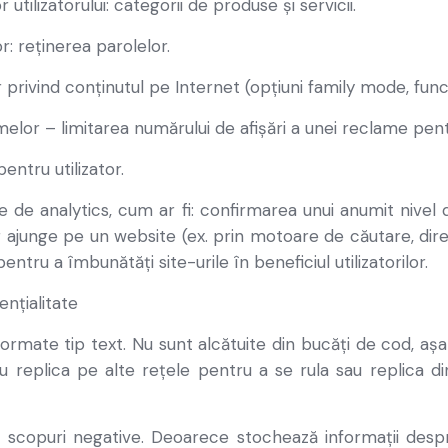
 utilizatorului: categorii de produse și servicii.
r: reținerea parolelor.
r privind conținutul pe Internet (opțiuni family mode, func
elor – limitarea numărului de afișări a unei reclame pentr
entru utilizator.
le de analytics, cum ar fi: confirmarea unui anumit nivel
r ajunge pe un website (ex. prin motoare de căutare, direc
pentru a îmbunătăți site-urile în beneficiul utilizatorilor.
nțialitate
formate tip text. Nu sunt alcătuite din bucăți de cod, aș
au replica pe alte rețele pentru a se rula sau replica 
ru scopuri negative. Deoarece stochează informații despre