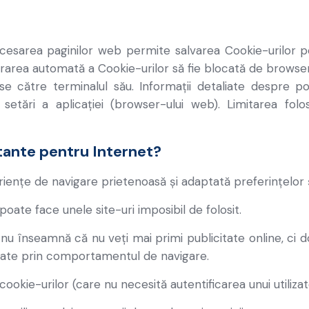
accesarea paginilor web permite salvarea Cookie-urilor p
trarea automată a Cookie-urilor să fie blocată de browser-
e către terminalul său. Informații detaliate despre pos
setări a aplicației (browser-ului web). Limitarea folo
tante pentru Internet?
iențe de navigare prietenoasă și adaptată preferințelor și 
oate face unele site-uri imposibil de folosit.
 nu înseamnă că nu veți mai primi publicitate online, ci 
nțiate prin comportamentul de navigare.
okie-urilor (care nu necesită autentificarea unui utilizat