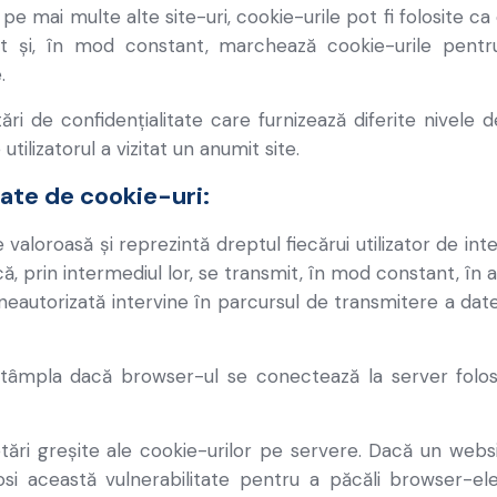
 și pe mai multe alte site-uri, cookie-urile pot fi folosite
 și, în mod constant, marchează cookie-urile pentru
.
ări de confidențialitate care furnizează diferite nivele 
tilizatorul a vizitat un anumit site.
ate de cookie-uri:
 valoroasă și reprezintă dreptul fiecărui utilizator de int
, prin intermediul lor, se transmit, în mod constant, în a
eautorizată intervine în parcursul de transmitere a datel
ntâmpla dacă browser-ul se conectează la server folos
tări greșite ale cookie-urilor pe servere. Dacă un websi
osi această vulnerabilitate pentru a păcăli browser-ele