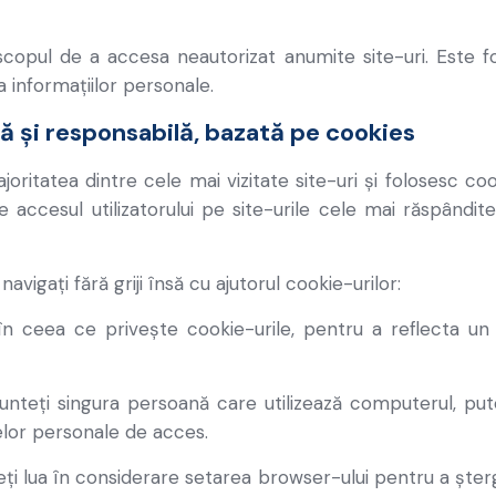
u scopul de a accesa neautorizat anumite site-uri. Este f
 informațiilor personale.
ră și responsabilă, bazată pe cookies
ă majoritatea dintre cele mai vizitate site-uri și folosesc c
accesul utilizatorului pe site-urile cele mai răspândite 
avigați fără griji însă cu ajutorul cookie-urilor:
 în ceea ce privește cookie-urile, pentru a reflecta un n
sunteți singura persoană care utilizează computerul, pu
telor personale de acces.
teți lua în considerare setarea browser-ului pentru a șter