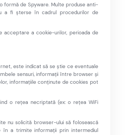
 ca o formă de Spyware. Multe produse anti-
 a fi șterse în cadrul procedurilor de
de acceptare a cookie-urilor, perioada de
ernet, este indicat să se știe ce eventuale
mbele sensuri, informații între browser și
or, informațiile conținute de cookies pot
ind o rețea necriptată (ex: o rețea WiFi
te nu solicită browser-ului să folosească
 în a trimite informații prin intermediul