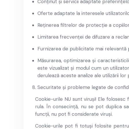
Conținut și servicii adaptate preferințelor
Oferte adaptate la interesele utilizatorilo
Reținerea filtrelor de protecție a copiilo
Limitarea frecvenței de difuzare a reclam
Furnizarea de publicitate mai relevantă p
Măsurarea, optimizarea și caracteristici
este vizualizat și modul cum un utilizato
derulează aceste analize ale utilizării lor 
Securitate și probleme legate de confide
Cookie-urile NU sunt viruși! Ele folosesc 
rula. În consecință, nu se pot duplica s
funcții, nu pot fi considerate viruși.
Cookie-urile pot fi totuși folosite pent