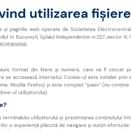
ivind utilizarea fișier
ile și paginile web operate de Societatea Electrocentra
iul în București, Splaiul Independenței nr.227, sector 6, î
 RO15189596.
iuni, format din litere și numere, care va fi stocat 
re se accesează internetul. Cookie-ul este instalat prin
ome, Mozilla Firefox) și este complet “pasiv” (nu conține
ve-ul utilizatorului).
le?
 terminalului utilizatorului și prezentarea conținutului î
atorilor o experiență plăcută de navigare și susțin eforturil