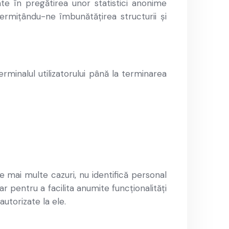
zate în pregătirea unor statistici anonime
ermițându-ne îmbunătățirea structurii și
minalul utilizatorului până la terminarea
le mai multe cazuri, nu identifică personal
ar pentru a facilita anumite funcționalități
utorizate la ele.