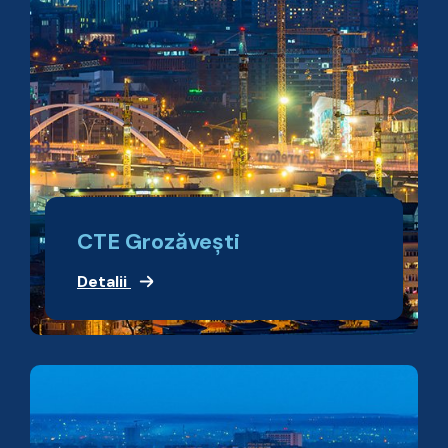
CTE Grozăveşti
Detalii