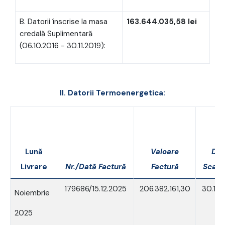
B. Datorii înscrise la masa
163.644.035,58 lei
credală Suplimentară
(06.10.2016 - 30.11.2019):
II. Datorii
Termoenergetica
:
Lună
Valoare
Dat
Livrare
Nr./Dată Factură
Factură
Scade
179686/15.12.2025
206.382.161,30
30.12.
Noiembrie
2025