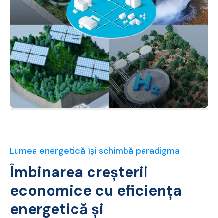
Lumea energetică își schimbă paradigma
Îmbinarea creșterii
economice cu eficiența
energetică și