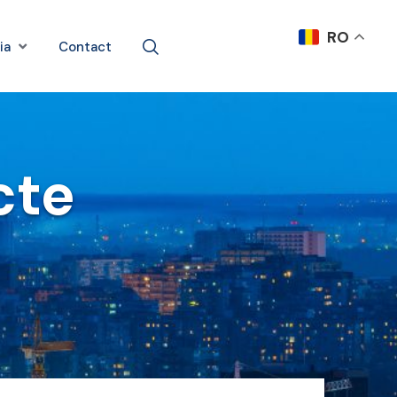
RO
ia
Contact
cte