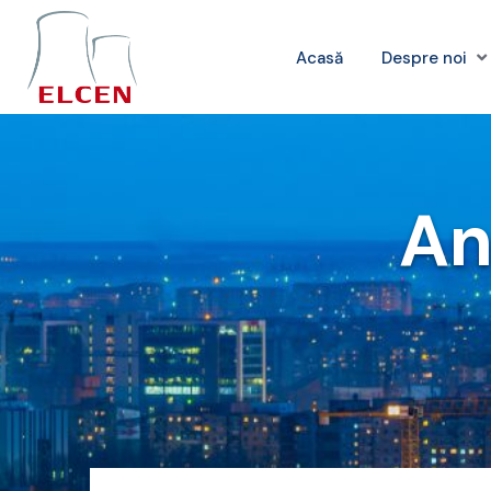
Acasă
Despre noi
An