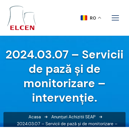
RO
2024.03.07 – Servicii
de pază și de
monitorizare –
intervenție.
Acasa
Anunțuri
Achizitii SEAP
2024.03.07 – Servicii de pază și de monitorizare –