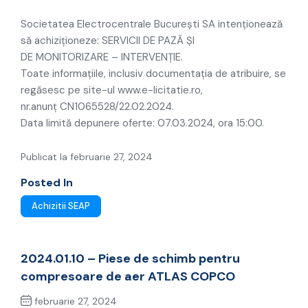
intervenție.
Societatea Electrocentrale București SA intenționează
să achiziționeze: SERVICII DE PAZĂ ȘI
DE MONITORIZARE – INTERVENȚIE.
Toate informațiile, inclusiv documentația de atribuire, se
regăsesc pe site-ul www.e-licitatie.ro,
nr.anunț CN1065528/22.02.2024.
Data limită depunere oferte: 07.03.2024, ora 15:00.
Publicat la februarie 27, 2024
Posted In
Achizitii SEAP
2024.01.10 – Piese de schimb pentru
compresoare de aer ATLAS COPCO
februarie 27, 2024