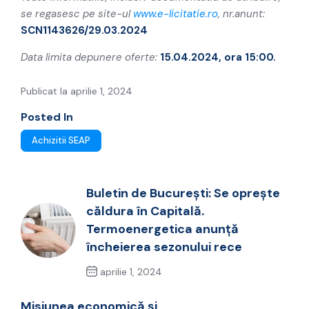
se regasesc pe site-ul
www.e-licitatie.ro
, nr.anunt:
SCN1143626/29.03.2024
Data limita depunere oferte:
15.04.2024, ora 15:00.
Publicat la aprilie 1, 2024
Posted In
Achizitii SEAP
Buletin de București: Se oprește
căldura în Capitală.
Termoenergetica anunță
încheierea sezonului rece
aprilie 1, 2024
Previous Post
Misiunea economică și