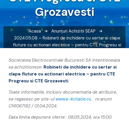
Grozavesti
Acasa
Anunțuri
Achizitii SEAP
2024.05.08 – Robineti de inchidere cu sertar si clape
fluture cu actionari electrice – pentru CTE Progresu si
CTE Grozavesti
Societatea Electrocentrale Bucuresti SA intentioneaza
sa achizitioneze:
Robineti de inchidere cu sertar si
clape fluture cu actionari electrice – pentru CTE
Progresu si CTE Grozavesti
.
Toate informatiile, inclusiv documentatia de atribuire,
se regasesc pe site-ul
www.e-licitatie.ro
, nr.anunt
CN1067182 / 01.04.2024.
Data limita depunere oferte: 08.05.2024, ora 15:00.