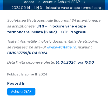
Acasa
Anunțuri
Achizitii SEAP
2024.05.14 – LN 3 – Inlocuire vane etape termoficare
incinta (6 buc) – CTE Progresu
Societatea Electrocentrale Bucuresti SA intentioneaza
sa achizitioneze:
LN 3 – Inlocuire vane etape
termoficare incinta (6 buc) – CTE Progresu
.
Toate informatiile, inclusiv documentatia de atribuire,
se regasesc pe site-ul
www.e-licitatie.ro
, nr.anunt
CN1067759/11.04.2024
.
Data limita depunere oferte:
14.05.2024, ora 15:00
Publicat la aprilie 11, 2024
Posted In
Achizitii SEAP