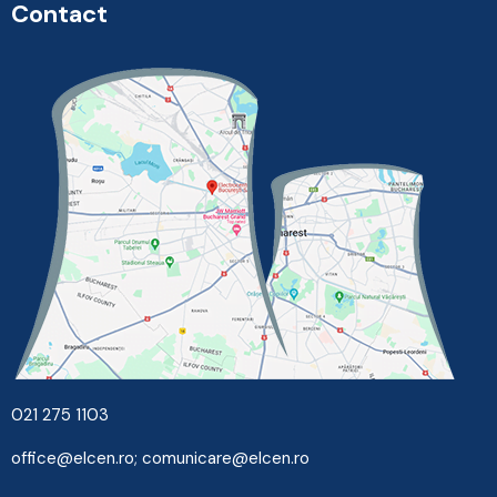
Contact
021 275 1103
office@elcen.ro
;
comunicare@elcen.ro