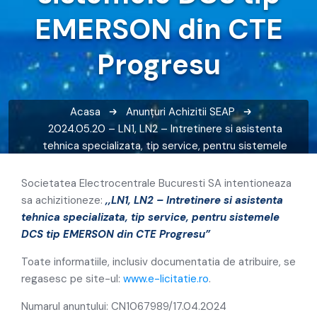
EMERSON din CTE
Progresu
Acasa
Anunțuri
Achizitii SEAP
2024.05.20 – LN1, LN2 – Intretinere si asistenta
tehnica specializata, tip service, pentru sistemele
DCS tip EMERSON din CTE Progresu
Societatea Electrocentrale Bucuresti SA intentioneaza
sa achizitioneze:
,,
LN1,
LN2 – Intretinere si asistenta
tehnica specializata, tip service, pentru sistemele
DCS tip EMERSON din CTE Progresu”
Toate informatiile, inclusiv documentatia de atribuire, se
regasesc pe site-ul:
www.e-licitatie.ro
.
Numarul anuntului: CN1067989/17.04.2024