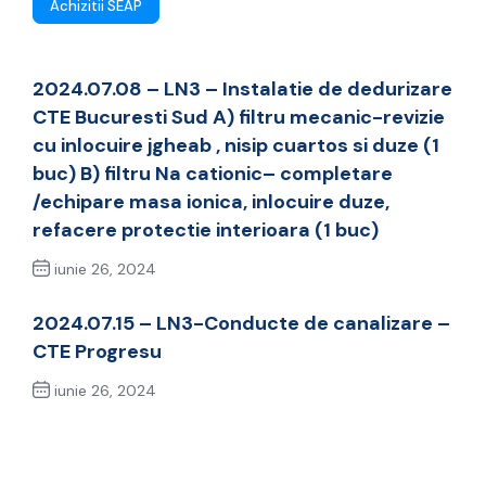
Achizitii SEAP
2024.07.08 – LN3 – Instalatie de dedurizare
CTE Bucuresti Sud A) filtru mecanic-revizie
cu inlocuire jgheab , nisip cuartos si duze (1
buc) B) filtru Na cationic– completare
/echipare masa ionica, inlocuire duze,
refacere protectie interioara (1 buc)
iunie 26, 2024
Previous Post
2024.07.15 – LN3-Conducte de canalizare –
CTE Progresu
iunie 26, 2024
Next Post