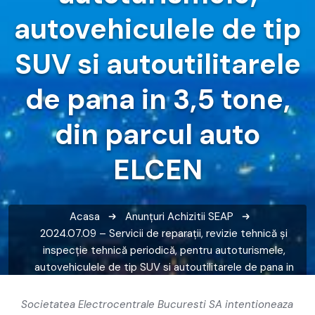
autovehiculele de tip
SUV si autoutilitarele
de pana in 3,5 tone,
din parcul auto
ELCEN
Acasa
Anunțuri
Achizitii SEAP
2024.07.09 – Servicii de reparaţii, revizie tehnică şi
inspecţie tehnică periodică, pentru autoturismele,
autovehiculele de tip SUV si autoutilitarele de pana in
3,5 tone, din parcul auto ELCEN
Societatea Electrocentrale Bucuresti SA intentioneaza