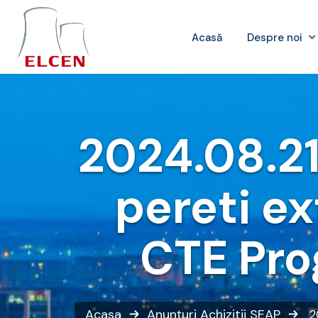
Acasă
Despre noi
2024.08.21 
pereti ext
CTE Pro
Acasa
Anunțuri
Achizitii SEAP
2