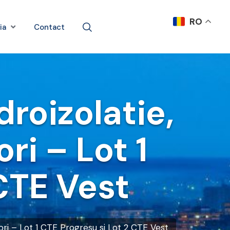
RO
ia
Contact
droizolatie,
ori – Lot 1
CTE Vest
eriori – Lot 1 CTE Progresu si Lot 2 CTE Vest