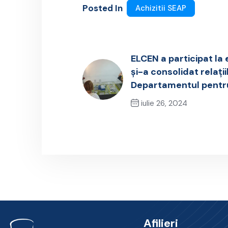
Posted In
Achizitii SEAP
ELCEN a participat la
și-a consolidat relați
Departamentul pentru
iulie 26, 2024
Previous Post
Afilieri