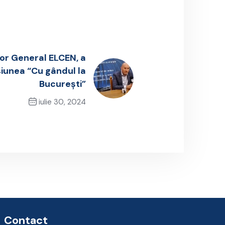
tor General ELCEN, a
isiunea “Cu gândul la
București”
iulie 30, 2024
Next Post
Contact