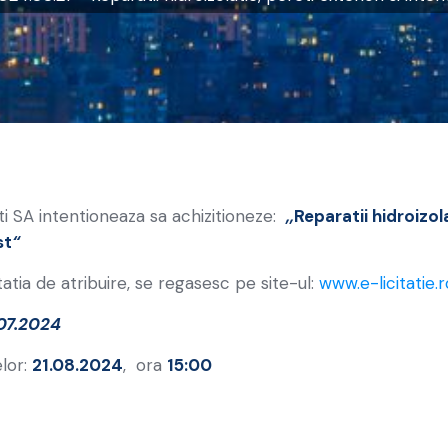
i SA intentioneaza sa achizitioneze:
,,
Reparatii hidroizola
st
“
atia de atribuire, se regasesc pe site-ul:
www.e-licitatie.r
07.2024
lor:
21.08.2024
, ora
15:00