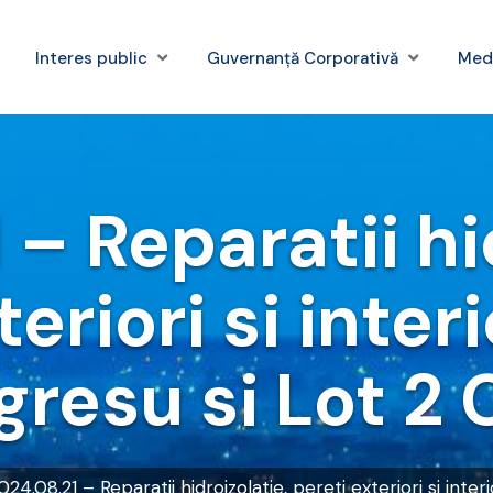
Interes public
Guvernanță Corporativă
Med
– Reparatii hi
eriori si interi
gresu si Lot 2 
024.08.21 – Reparatii hidroizolatie, pereti exteriori si int