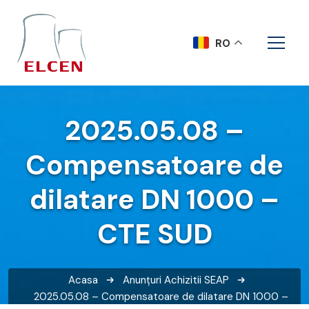
RO
2025.05.08 –
Compensatoare de
dilatare DN 1000 –
CTE SUD
Acasa
Anunțuri
Achizitii SEAP
2025.05.08 – Compensatoare de dilatare DN 1000 –