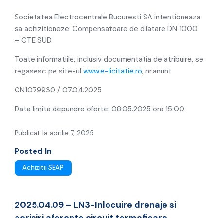
CTE SUD
Societatea Electrocentrale Bucuresti SA intentioneaza
sa achizitioneze: Compensatoare de dilatare DN 1000
– CTE SUD
Toate informatiile, inclusiv documentatia de atribuire, se
regasesc pe site-ul
www.e-licitatie.ro
, nr.anunt
CN1079930 /
07.04.2025
Data limita depunere oferte: 08.05.2025 ora 15:00
Publicat la aprilie 7, 2025
Posted In
Achizitii SEAP
2025.04.09 – LN3-Inlocuire drenaje si
aerisiri aferente circuit termoficare