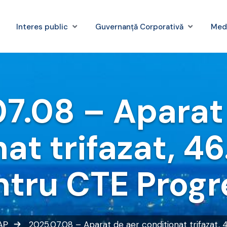
Interes public
Guvernanță Corporativă
Med
7.08 – Aparat
nat trifazat, 4
ntru CTE Progr
AP
2025.07.08 – Aparat de aer conditionat trifazat