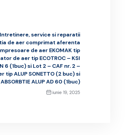
Intretinere, service si reparatii
atia de aer comprimat aferenta
 Compresoare de aer EKOMAK tip
cator de aer tip ECOTROC – KSI
N 6 (1buc) si Lot 2 – CAF nr. 2 –
r tip ALUP SONETTO (2 buc) si
p ABSORBTIE ALUP AD 60 (1buc)
iunie 19, 2025
Next Post