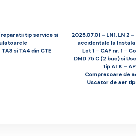
eparatii tip service si
2025.07.01 – LN1, LN 2 – 
gulatoarele
accidentale la Instal
 TA3 si TA4 din CTE
Lot 1 – CAF nr. 1 –
DMD 75 C (2 buc) si Us
tip ATK – AP
Compresoare de ae
Uscator de aer ti