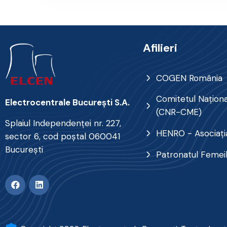
Afilieri
COGEN România
Comitetul Naţional
Electrocentrale Bucureşti S.A.
(CNR-CME)
Splaiul Independenţei nr. 227,
HENRO - Asociația
sector 6, cod poştal 060041
Bucureşti
Patronatul Femei