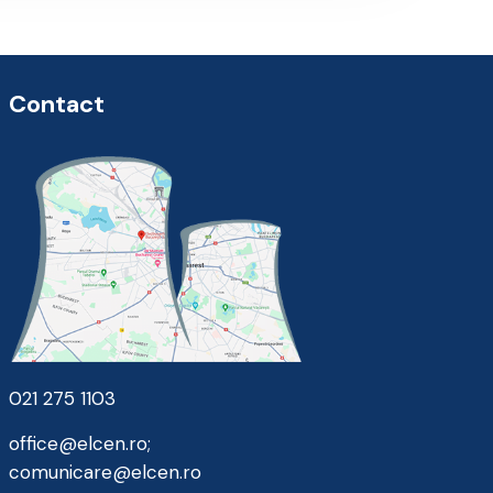
Contact
021 275 1103
office@elcen.ro
;
comunicare@elcen.ro