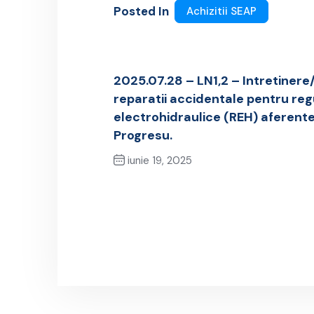
Posted In
Achizitii SEAP
2025.07.28 – LN1,2 – Intretinere/r
reparatii accidentale pentru re
electrohidraulice (REH) aferente
Progresu.
iunie 19, 2025
Previous Post