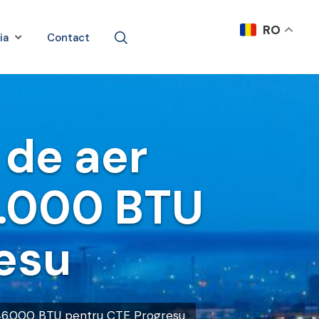
RO
ia
Contact
 de aer
6.000 BTU
esu
, 46.000 BTU pentru CTE Progresu