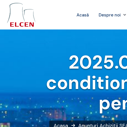
Acasă
Despre noi
2025.0
conditio
pe
Acasa
Anunțuri
Achizitii SE