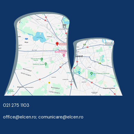
021 275 1103
office@elcen.ro
;
comunicare@elcen.ro