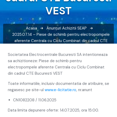
VEST
Acasa
Anunțuri
Achizitii SEAP
2025.07.14 – Piese de schimb pentru electropompele
aferente Centrala cu Ciclu Combinat din cadrul CTE
Bucuresti VEST
Societatea Electrocentrale Bucuresti SA intentioneaza
sa achizitioneze: Piese de schimb pentru
electropompele aferente Centrala cu Ciclu Combinat
din cadrul CTE Bucuresti VEST
Toate informatiile, inclusiv documentatia de atribuire, se
regasesc pe site-ul
www.e-licitatie.ro
, nr.anunt
CN1082208 /
11.06.2025
Data limita depunere oferte: 14.07.2025, ora 15:00.