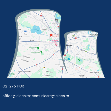
021 275 1103
office@elcen.ro
;
comunicare@elcen.ro