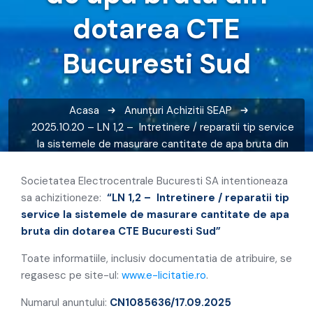
dotarea CTE
Bucuresti Sud
Acasa
Anunțuri
Achizitii SEAP
2025.10.20 – LN 1,2 – Intretinere / reparatii tip service
la sistemele de masurare cantitate de apa bruta din
dotarea CTE Bucuresti Sud
Societatea Electrocentrale Bucuresti SA intentioneaza
sa achizitioneze:
“LN 1,2 –
Intretinere / reparatii tip
service
la sistemele de masurare
cantitate de apa
bruta din dotarea CTE Bucuresti Sud”
Toate informatiile, inclusiv documentatia de atribuire, se
regasesc pe site-ul:
www.e-licitatie.ro
.
Numarul anuntului:
CN1085636/17.09.2025