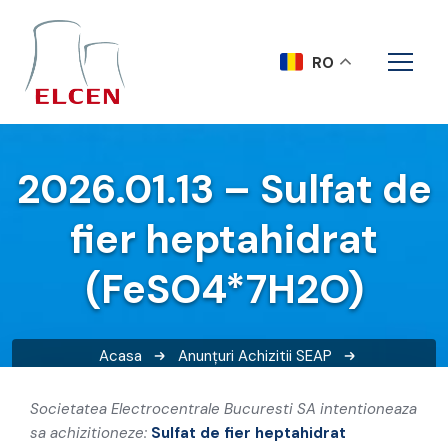
RO
2026.01.13 – Sulfat de
fier heptahidrat
(FeSO4*7H2O)
Acasa
Anunțuri
Achizitii SEAP
2026.01.13 – Sulfat de fier heptahidrat (FeSO4*7H2O)
Societatea Electrocentrale Bucuresti SA intentioneaza
sa achizitioneze:
Sulfat de fier heptahidrat