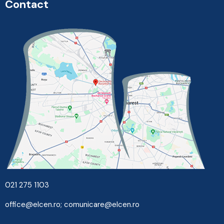
Contact
021 275 1103
office@elcen.ro
;
comunicare@elcen.ro