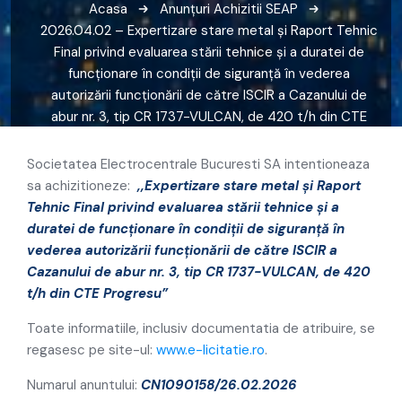
Acasa
Anunțuri
Achizitii SEAP
2026.04.02 – Expertizare stare metal și Raport Tehnic
Final privind evaluarea stării tehnice și a duratei de
funcționare în condiții de siguranță în vederea
autorizării funcționării de către ISCIR a Cazanului de
abur nr. 3, tip CR 1737-VULCAN, de 420 t/h din CTE
Progresu
Societatea Electrocentrale Bucuresti SA intentioneaza
sa achizitioneze:
,,
Expertizare stare metal și Raport
Tehnic Final privind evaluarea stării tehnice și a
duratei de funcționare
în condiții de siguranță în
vederea autorizării funcționării de către ISCIR a
Cazanului de abur nr. 3, tip CR 1737-VULCAN, de 420
t/h din CTE Progresu”
Toate informatiile, inclusiv documentatia de atribuire, se
regasesc pe site-ul:
www.e-licitatie.ro
.
Numarul anuntului:
CN1090158/26.02.2026