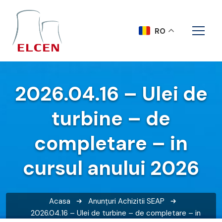
RO
2026.04.16 – Ulei de
turbine – de
completare – in
cursul anului 2026
Acasa
Anunțuri
Achizitii SEAP
2026.04.16 – Ulei de turbine – de completare – in