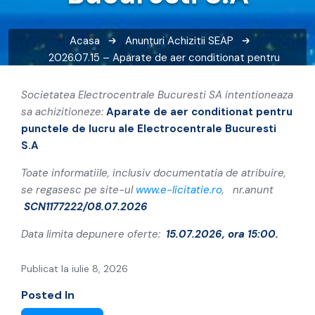
Acasa
Anunțuri
Achizitii SEAP
2026.07.15 – Aparate de aer conditionat pentru
punctele de lucru ale Electrocentrale Bucuresti S.A
Societatea Electrocentrale Bucuresti SA intentioneaza
sa achizitioneze:
Aparate de aer conditionat pentru
punctele de lucru ale Electrocentrale Bucuresti
S.A
Toate informatiile, inclusiv documentatia de atribuire,
se regasesc pe site-ul
www.e-licitatie.ro
, nr.anunt
SCN1177222/08.07.2026
Data limita depunere oferte:
15.07.2026, ora 15:00.
Publicat la iulie 8, 2026
Posted In