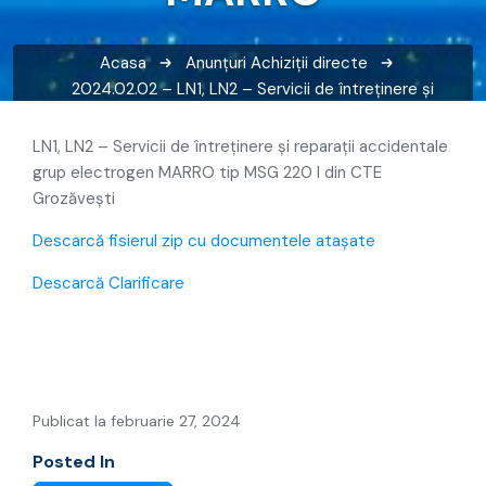
Acasa
Anunțuri
Achiziții directe
2024.02.02 – LN1, LN2 – Servicii de întreținere și
reparații accidentale grup electrogen MARRO
LN1, LN2 – Servicii de întreținere și reparații accidentale
grup electrogen MARRO tip MSG 220 I din CTE
Grozăvești
Descarcă fisierul zip cu documentele atașate
Descarcă Clarificare
Publicat la februarie 27, 2024
Posted In