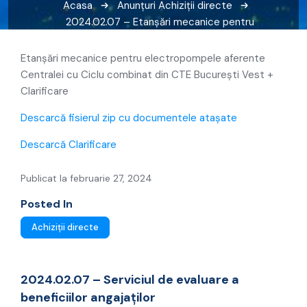
Acasa
Anunțuri
Achiziții directe
2024.02.07 – Etanșări mecanice pentru
electropompele + Clarificare
Etanșări mecanice pentru electropompele aferente
Centralei cu Ciclu combinat din CTE București Vest +
Clarificare
Descarcă fisierul zip cu documentele atașate
Descarcă Clarificare
Publicat la februarie 27, 2024
Posted In
Achiziții directe
2024.02.07 – Serviciul de evaluare a
beneficiilor angajaților