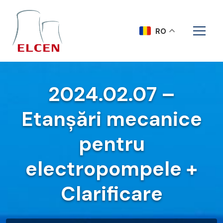
RO
2024.02.07 –
Etanșări mecanice
pentru
electropompele +
Clarificare