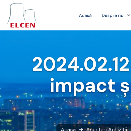
Acasă
Despre noi
2024.02.12
impact și
Acasa
Anunțuri
Achiziții 