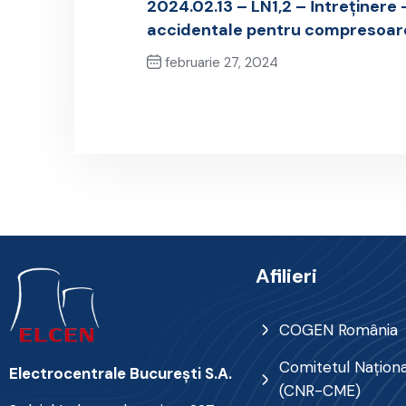
2024.02.13 – LN1,2 – Întreținere –
accidentale pentru compresoar
februarie 27, 2024
Previous Post
Afilieri
COGEN România
Comitetul Naţional
Electrocentrale Bucureşti S.A.
(CNR-CME)