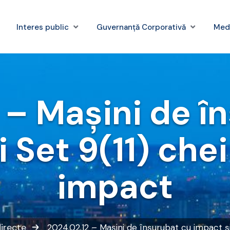
Interes public
Guvernanță Corporativă
Med
 – Mașini de î
 Set 9(11) che
impact
directe
2024.02.12 – Mașini de înșurubat cu impact și