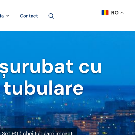
RO
ia
Contact
nșurubat cu
i tubulare
 Set 9(11) chei tubulare impact