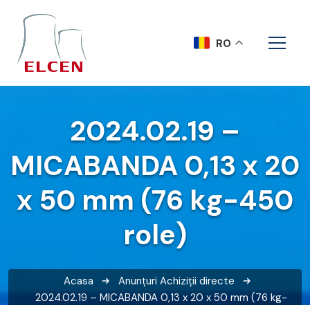
RO
2024.02.19 –
MICABANDA 0,13 x 20
x 50 mm (76 kg-450
role)
Acasa
Anunțuri
Achiziții directe
2024.02.19 – MICABANDA 0,13 x 20 x 50 mm (76 kg-