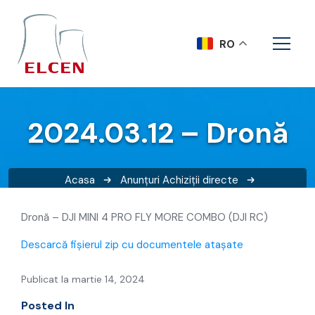
RO
2024.03.12 – Dronă
Acasa
Anunțuri
Achiziții directe
2024.03.12 – Dronă
Dronă – DJI MINI 4 PRO FLY MORE COMBO (DJI RC)
Descarcă fișierul zip cu documentele atașate
Publicat la martie 14, 2024
Posted In