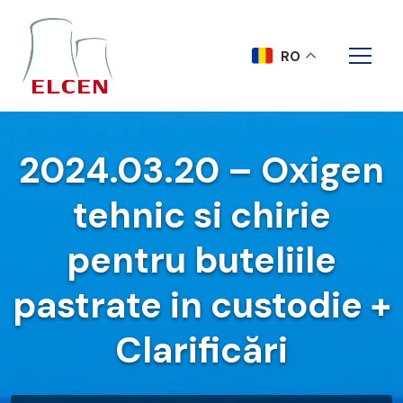
RO
2024.03.20 – Oxigen
tehnic si chirie
pentru buteliile
pastrate in custodie +
Clarificări