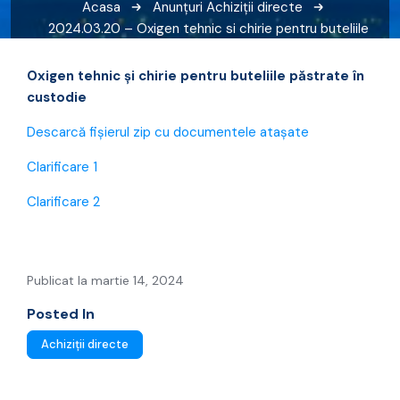
Acasa
Anunțuri
Achiziții directe
2024.03.20 – Oxigen tehnic si chirie pentru buteliile
pastrate in custodie + Clarificări
Oxigen tehnic și chirie pentru buteliile păstrate în
custodie
Descarcă fișierul zip cu documentele atașate
Clarificare 1
Clarificare 2
Publicat la martie 14, 2024
Posted In
Achiziții directe