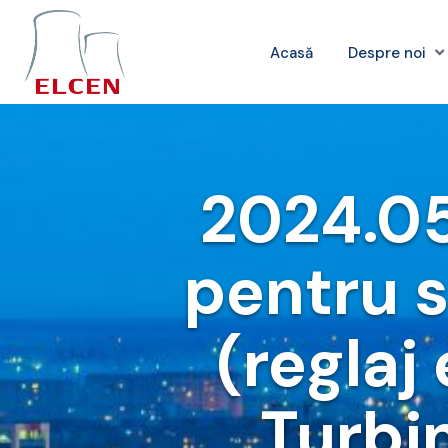
Acasă
Despre noi
2024.05
pentru s
(reglaj
Turbin