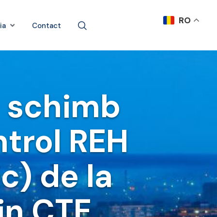
RO
ia
Contact
e schimb
ntrol REH
c) de la
din CTE