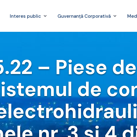
Interes public
Guvernanță Corporativă
Med
.22 – Piese d
istemul de co
 electrohidrauli
ele nr. 3 si 4 