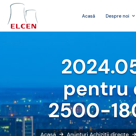
Acasă
Despre noi
2024.05
pentru 
2500-180
Acasa
Anunțuri
Achiziții directe