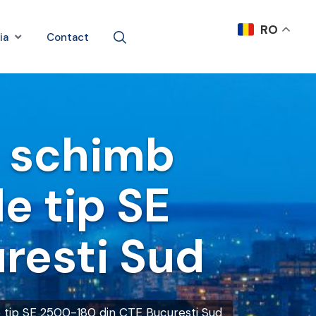
RO
ia
Contact
e schimb
e tip SE
resti Sud
 tip SE 2500-180 din CTE Bucuresti Sud