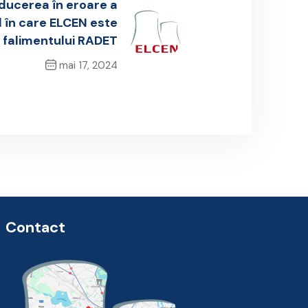
nducerea în eroare a
ul în care ELCEN este
 falimentului RADET
mai 17, 2024
Next Post
Contact