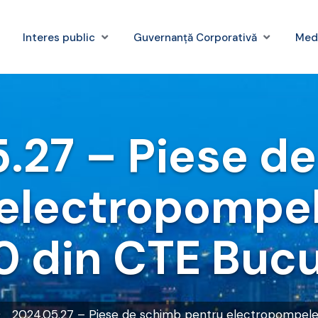
Interes public
Guvernanță Corporativă
Med
.27 – Piese d
electropompel
 din CTE Bucu
2024.05.27 – Piese de schimb pentru electropompele