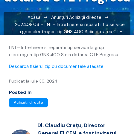
Acasa
Anunțuri
Achiziții directe
2024.08.06 – LN1 – Intretinere si reparatii tip service
la grup electrogen tip GNS 400 S din dotarea CTE
Progresu
LN1 – Intretinere si reparatii tip service la grup
electrogen tip GNS 400 S din dotarea CTE Progresu
Descarcă fisierul zip cu documentele atașate
Publicat la iulie 30, 2024
Posted In
Achiziții directe
Dl. Claudiu Crețu, Director
General ELCEN, a fost invitatul