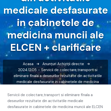
medicale desfasurate
in cabinetele de
medicina muncii ale
ELCEN + clarificare
Acasa
Anunțuri
Achiziții directe
2024.12.05 – Servicii de colectare,transport si
eliminare finala a deseurilor rezultate din activitatile
medicale desfasurate in cabinetele de medicina
muncii ale ELCEN + clarificare
Servicii de colectare,transport si eliminare finala a
deseurilor rezultate din activitatile medicale
desfasurate in cabinetele de medicina muncii ale ELCEN