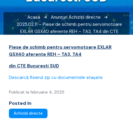
Acasa
Anunțuri
Achiziții directe
2025.02.11 – Piese de schimb pentru servomotoare
EXLAR GSX40 aferente REH – TA3, TA4 din CTE
Bucuresti SUD
Piese de schimb pentru servomotoare EXLAR
GSX40 aferente REH – TA3, TA4
din CTE Bucuresti SUD
Descarcă fisierul zip cu documentele atașate
Publicat la februarie 4, 2025
Posted In
Achiziții directe