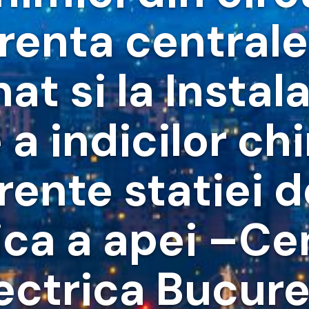
renta centrale
t si la Instala
a indicilor ch
rente statiei d
ca a apei –Ce
ctrica Bucure