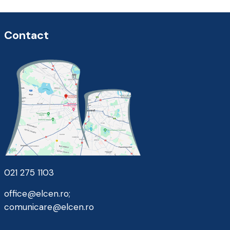
Contact
021 275 1103
office@elcen.ro
;
comunicare@elcen.ro