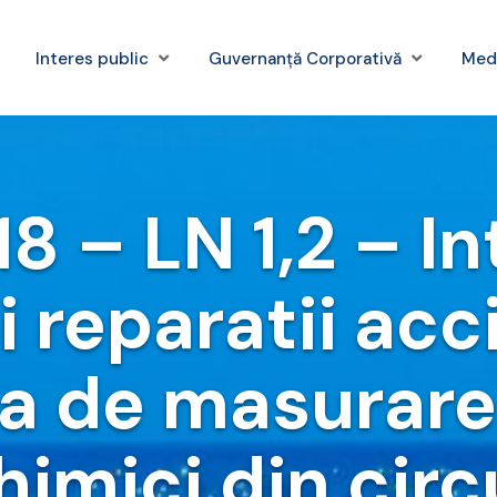
Interes public
Guvernanță Corporativă
Med
8 – LN 1,2 – In
i reparatii ac
ia de masurare
chimici din circ