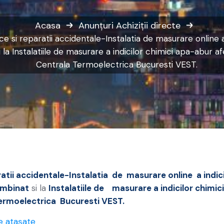
Acasa
Anunțuri
Achiziții directe
ce si reparatii accidentale-Instalatia de masurare online a 
 la Instalatiile de masurare a indicilor chimici apa-abur a
Centrala Termoelectrica Bucuresti VEST.
aratii accidentale-Instalatia de masurare online a indici
combinat
si la
Instalatiile de masurare a indicilor chimic
ermoelectrica Bucuresti VEST
.
e atașate