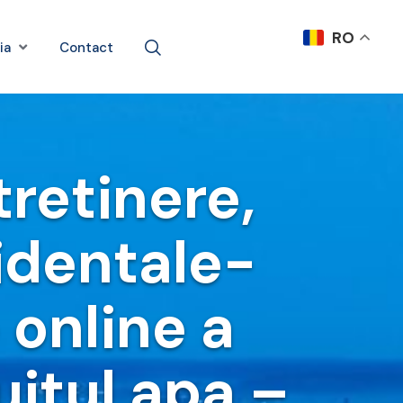
RO
ia
Contact
tretinere,
cidentale-
 online a
uitul apa –