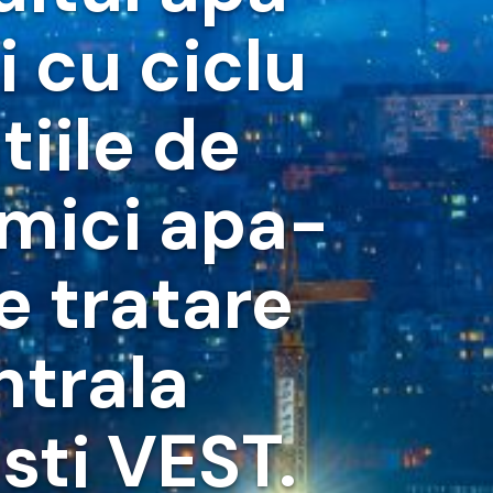
i cu ciclu
tiile de
imici apa-
e tratare
ntrala
sti VEST.