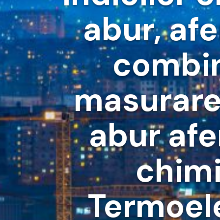
abur, afe
combina
masurare 
abur afe
chimi
Termoele