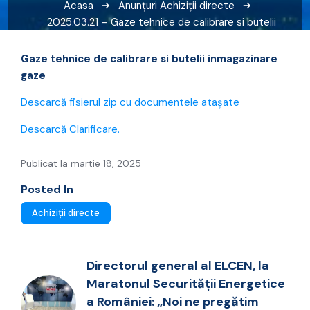
Acasa
Anunțuri
Achiziții directe
2025.03.21 – Gaze tehnice de calibrare si butelii
inmagazinare gaze + clarificare
Gaze tehnice de calibrare si butelii inmagazinare
gaze
Descarcă fisierul zip cu documentele atașate
Descarcă Clarificare.
Publicat la martie 18, 2025
Posted In
Achiziții directe
Directorul general al ELCEN, la
Maratonul Securității Energetice
a României: „Noi ne pregătim