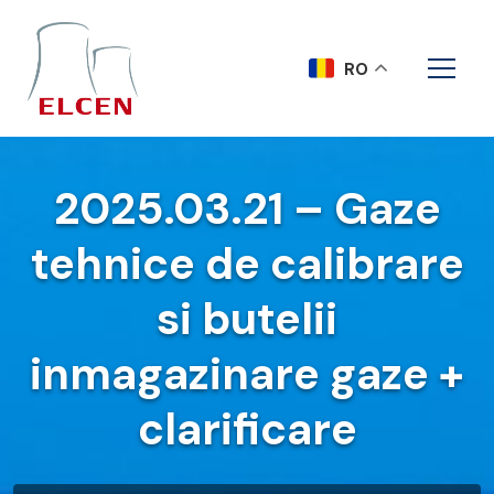
RO
2025.03.21 – Gaze
tehnice de calibrare
si butelii
inmagazinare gaze +
clarificare