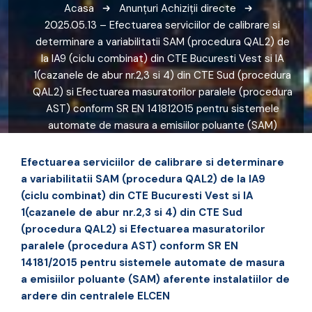
Acasa
Anunțuri
Achiziții directe
2025.05.13 – Efectuarea serviciilor de calibrare si
determinare a variabilitatii SAM (procedura QAL2) de
la IA9 (ciclu combinat) din CTE Bucuresti Vest si IA
1(cazanele de abur nr.2,3 si 4) din CTE Sud (procedura
QAL2) si Efectuarea masuratorilor paralele (procedura
AST) conform SR EN 141812015 pentru sistemele
automate de masura a emisiilor poluante (SAM)
aferente instalatiilor de ardere din centralele ELCEN
Efectuarea serviciilor de calibrare si determinare
a variabilitatii SAM (procedura QAL2) de la IA9
(ciclu combinat) din CTE Bucuresti Vest si IA
1(cazanele de abur nr.2,3 si 4) din CTE Sud
(procedura QAL2) si Efectuarea masuratorilor
paralele (procedura AST) conform SR EN
14181/2015 pentru sistemele automate de masura
a emisiilor poluante (SAM) aferente instalatiilor de
ardere din centralele ELCEN