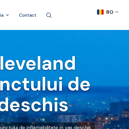
RO
ia
Contact
leveland
nctului de
 deschis
ctului de inflamabilitate in vas deschis