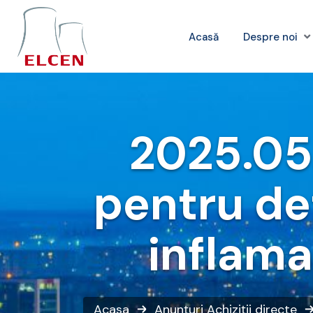
Acasă
Despre noi
2025.05
pentru de
inflama
Acasa
Anunțuri
Achiziții directe