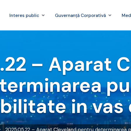
Interes public
Guvernanță Corporativă
Med
.22 – Aparat C
terminarea pu
bilitate in vas
2025.05.22 – Aparat Cleveland pentru determinarea pun