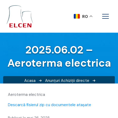
RO
2025.06.02 –
Aeroterma electrica
Acasa
Anunțuri
Achiziții directe
2025.06.02 – Aeroterma electrica
Aeroterma electrica
Descarcă fisierul zip cu documentele atașate
Publicat la mai 26, 2025