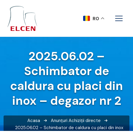
RO
2025.06.02 –
Schimbator de
caldura cu placi din
inox – degazor nr 2
Acasa
Anunțuri
Achiziții directe
2025.06.02 – Schimbator de caldura cu placi din inox