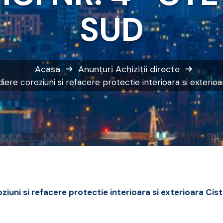
SUD
Acasa
Anunțuri
Achiziții directe
ere coroziuni si refacere protectie interioara si exteri
iuni si refacere protectie interioara si exterioara Cis