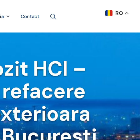
RO
ia
Contact
zit HCl –
 refacere
exterioara
 Bucuresti