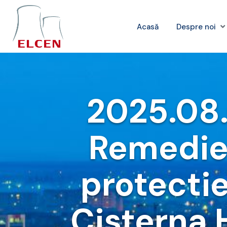
Acasă
Despre noi
2025.08.
Remedier
protectie
Cisterna 