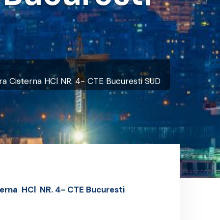
oara Cisterna HCl NR. 4- CTE Bucuresti SUD
terna HCl
NR. 4-
CTE Bucuresti