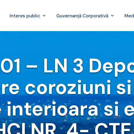
Interes public
Guvernanță Corporativă
Med
01 – LN 3 Depo
e coroziuni si
 interioara si 
HCl NR. 4- CTE