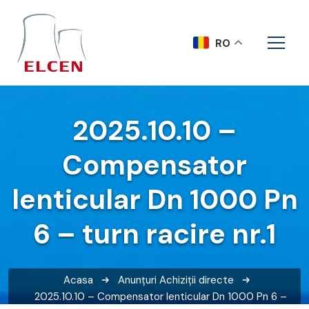
RO
2025.10.10 –
Compensator
lenticular Dn 1000 Pn
6 – turn racire nr.1
Acasa
Anunțuri
Achiziții directe
2025.10.10 – Compensator lenticular Dn 1000 Pn 6 –