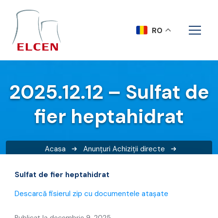
RO
2025.12.12 – Sulfat de
fier heptahidrat
Acasa
Anunțuri
Achiziții directe
2025.12.12 – Sulfat de fier heptahidrat
Sulfat de fier heptahidrat
Descarcă fisierul zip cu documentele atașate
Publicat la decembrie 9, 2025