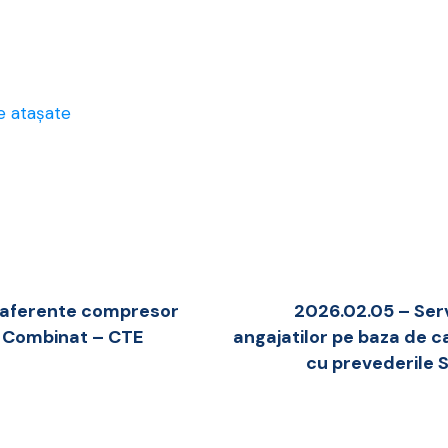
e atașate
e aferente compresor
2026.02.05 – Serv
u Combinat – CTE
angajatilor pe baza de ca
cu prevederile 