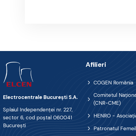
Afilieri
COGEN România
Comitetul Naţional
Electrocentrale Bucureşti S.A.
(CNR-CME)
Splaiul Independenţei nr. 227,
HENRO - Asociația
sector 6, cod poştal 060041
Bucureşti
Patronatul Femei