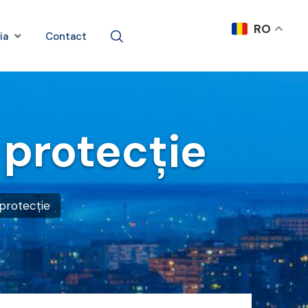
RO
ia
Contact
 protecţie
protecţie