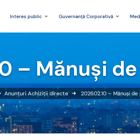
Interes public
Guvernanță Corporativă
Med
0 – Mănuşi de
Anunțuri
Achiziții directe
2026.02.10 – Mănuşi de 