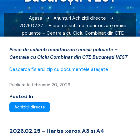
Acasa
Anunțuri
Achiziții directe
2026.02.27 – Piese de schimb monitorizare emisii
poluante – Centrala cu Ciclu Combinat din CTE
București VEST
Piese de schimb monitorizare emisii poluante –
Centrala cu Ciclu Combinat din CTE București VEST
Descarcă fisierul zip cu documentele atașate
Publicat la februarie 20, 2026
Posted In
Achiziții directe
2026.02.25 – Hartie xerox A3 si A4