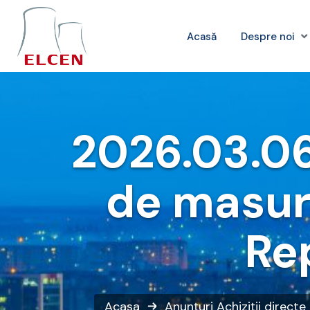
Acasă
Despre noi
2026.03.06
de masura
Rep
Acasa
Anunțuri
Achiziții directe