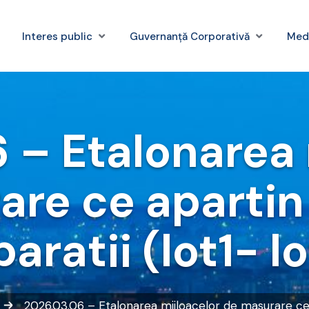
Interes public
Guvernanță Corporativă
Med
 – Etalonarea 
re ce apartin
aratii (lot1- l
2026.03.06 – Etalonarea mijloacelor de masurare ce a