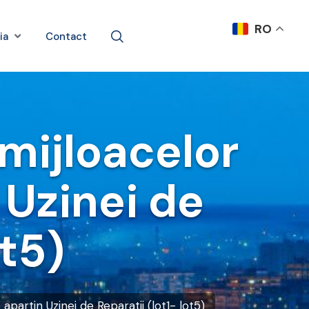
RO
ia
Contact
mijloacelor
 Uzinei de
ot5)
partin Uzinei de Reparatii (lot1- lot5)