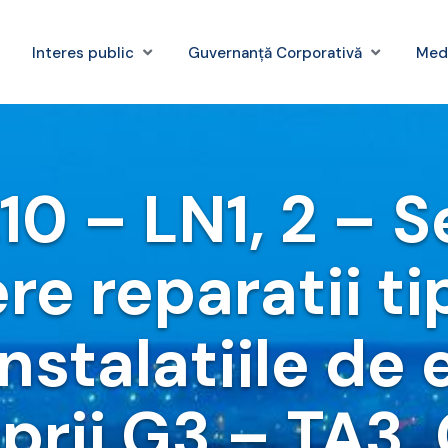
Interes public
Guvernanță Corporativă
Med
0 – LN1, 2 – S
ere reparatii ti
nstalatiile de 
prii G3 – TA3,