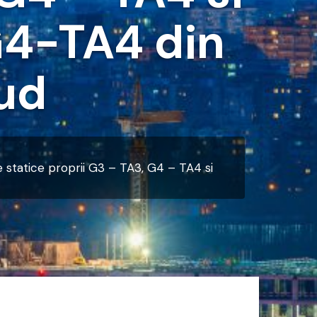
G4-TA4 din
ud
tie statice proprii G3 – TA3, G4 – TA4 si