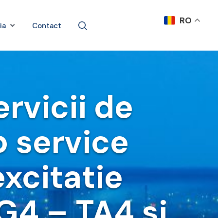
RO
ia
Contact
ervicii de
p service
excitatie
 G4 – TA4 si