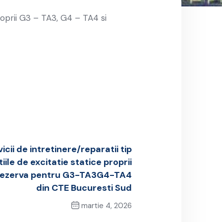
proprii G3 – TA3, G4 – TA4 si
icii de intretinere/reparatii tip
iile de excitatie statice proprii
 rezerva pentru G3-TA3G4-TA4
din CTE Bucuresti Sud
martie 4, 2026