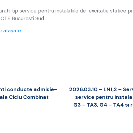
aratii tip service pentru instalatiile de excitatie statice 
 CTE Bucuresti Sud
e atașate
nti conducte admisie-
2026.03.10 – LN1,2 – Serv
rala Ciclu Combinat
service pentru instalat
G3 – TA3, G4 – TA4 si