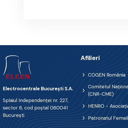
Afilieri
COGEN România
Comitetul Naţional
Electrocentrale Bucureşti S.A.
(CNR-CME)
Splaiul Independenţei nr. 227,
HENRO - Asociația
sector 6, cod poştal 060041
Bucureşti
Patronatul Femei