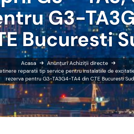
entru G3-TA3
TE Bucuresti S
Acasa
Anunțuri
Achiziții directe
retinere reparatii tip service pentru instalatiile de excita
rezerva pentru G3-TA3G4-TA4 din CTE Bucuresti Sud