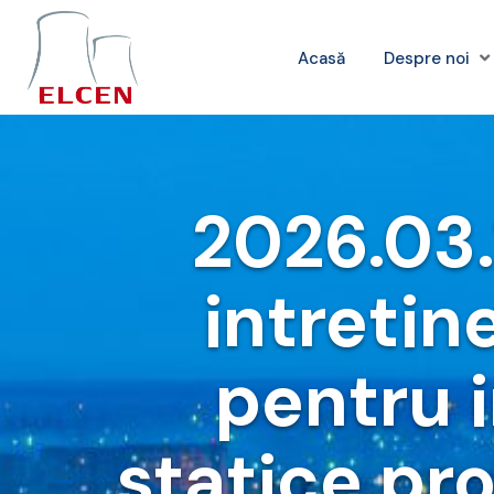
Acasă
Despre noi
2026.03.1
intretin
pentru i
statice pro