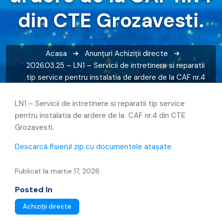
din CTE Grozavesti.
Acasa
Anunțuri
Achiziții directe
2026.03.25 – LN1 – Servicii de intretinere si reparatii
tip service pentru instalatia de ardere de la CAF nr.4
din CTE Grozavesti.
LN1 – Servicii de intretinere si reparatii tip service
pentru instalatia de ardere de la CAF nr.4 din CTE
Grozavesti.
Descarcă fisierul zip cu documentele atașate
Publicat la martie 17, 2026
Posted In
Achiziții directe