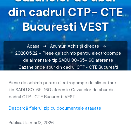
din cadrul CTP- CTE
Bucuresti VEST
Acasa
Anunțuri
Achiziții directe
2026.05.22 – Piese de schimb pentru electropompe
de alimentare tip SADU 80-65-160 aferente
Cazanelor de abur din cadrul CTP- CTE Bucuresti
VEST
Piese de schimb pentru electropompe de alimentare
tip SADU 80-65-160 aferente Cazanelor de abur din
cadrul CTP- CTE Bucuresti VEST
Descarcă fisierul zip cu documentele atașate
Publicat la mai 13, 2026